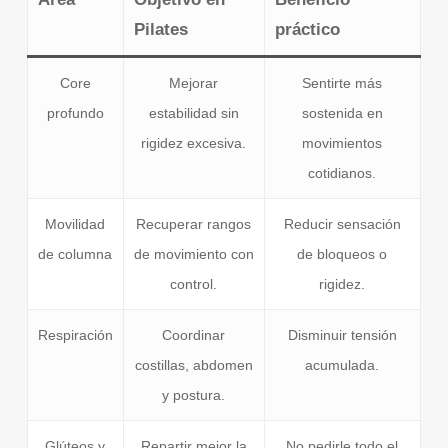
Pilates
práctico
Core
Mejorar
Sentirte más
profundo
estabilidad sin
sostenida en
rigidez excesiva.
movimientos
cotidianos.
Movilidad
Recuperar rangos
Reducir sensación
de columna
de movimiento con
de bloqueos o
control.
rigidez.
Respiración
Coordinar
Disminuir tensión
costillas, abdomen
acumulada.
y postura.
Glúteos y
Repartir mejor la
No pedirle todo el