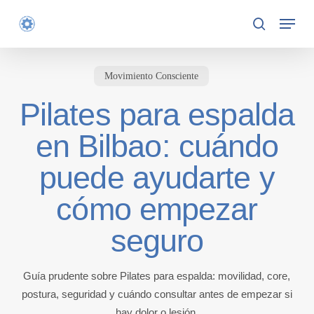
Skip
Menu
to
search
main
content
Movimiento Consciente
Pilates para espalda
en Bilbao: cuándo
puede ayudarte y
cómo empezar
seguro
Guía prudente sobre Pilates para espalda: movilidad, core,
postura, seguridad y cuándo consultar antes de empezar si
hay dolor o lesión.