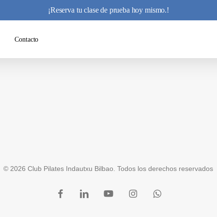
¡Reserva tu clase de prueba hoy mismo.!
Contacto
© 2026 Club Pilates Indautxu Bilbao. Todos los derechos reservados
facebook
linkedin
youtube
instagram
whatsapp