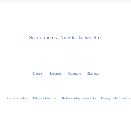
Subscribete a Nuestra Newsletter
Clases
Nosotros
Contacto
Sitemap
s
Condiciones de Uso
Política de Privacidad
Declaración de privacidad (UE)
Descargo de Responsabilid